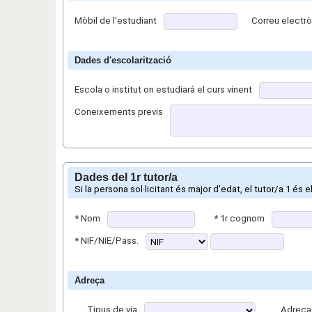
Mòbil de l'estudiant
Correu electrò
Dades d'escolarització
Escola o institut on estudiarà el curs vinent
Coneixements previs
Dades del 1r tutor/a
Si la persona sol·licitant és major d'edat, el tutor/a 1 és 
*
Nom
*
1r cognom
*
NIF/NIE/Pass.
Adreça
Tipus de via
Adreça